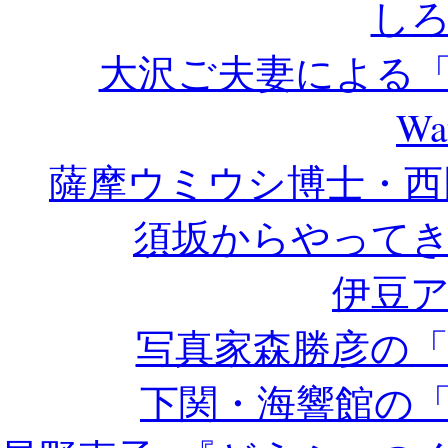
し
大沢ご夫妻による「Not Bi
Wa
薩摩ウミウシ博士・西田和記の“
須坂からやって
伊豆
写真家森勝彦の
下関・海響館の「