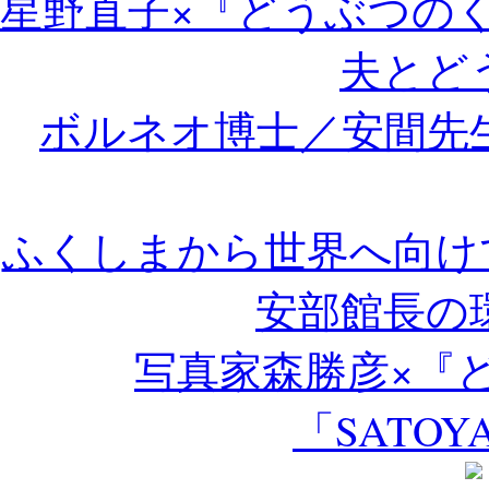
星野直子×『どうぶつの
夫とど
ボルネオ博士／安間先
ふくしまから世界へ向けて Bes
安部館長の
写真家森勝彦×『
「SATOY