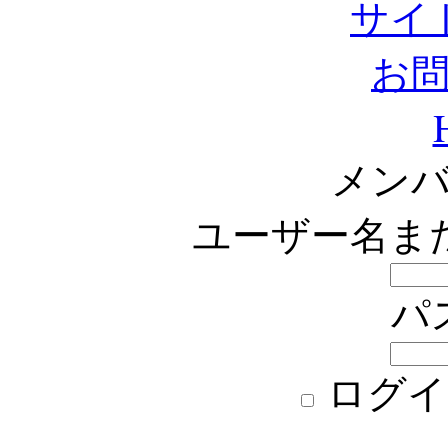
サイ
お
メン
ユーザー名ま
パ
ログイ