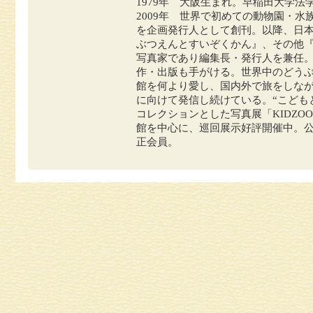
1979年 大阪生まれ。早稲田大学法
2009年 世界で初めての動物園・
を企画発行人として創刊。以降、日
ぶつえんとすいぞくかん』、その他『Ha
写真家であり編集長・発行人を兼任
作・出版も手がける。世界中のどう
館を何より愛し、国内外で旅をしな
に向けて発信し続けている。“こども
コレクションとした写真展「KIDZ
館を中心に、巡回展示好評開催中。公
正会員。