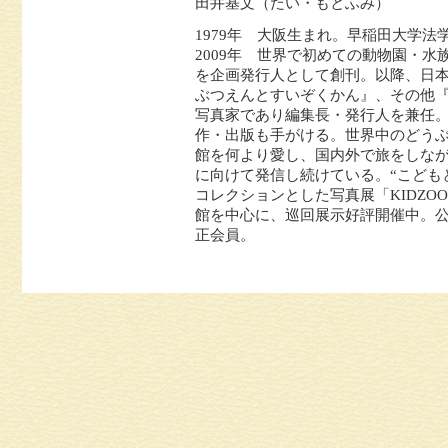
田井基文（たい・もとふみ）
1979年 大阪生まれ。早稲田大学法
2009年 世界で初めての動物園・
を企画発行人として創刊。以降、日
ぶつえんとすいぞくかん』、その他『Ha
写真家であり編集長・発行人を兼任
作・出版も手がける。世界中のどう
館を何より愛し、国内外で旅をしな
に向けて発信し続けている。“こども
コレクションとした写真展「KIDZ
館を中心に、巡回展示好評開催中。公
正会員。