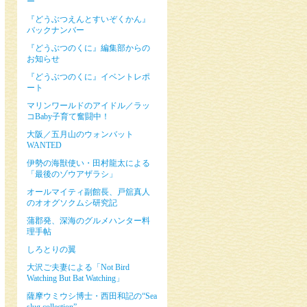
ー
『どうぶつえんとすいぞくかん』
バックナンバー
『どうぶつのくに』編集部からの
お知らせ
『どうぶつのくに』イベントレポ
ート
マリンワールドのアイドル／ラッ
コBaby子育て奮闘中！
大阪／五月山のウォンバット
WANTED
伊勢の海獣使い・田村龍太による
「最後のゾウアザラシ」
オールマイティ副館長、戸舘真人
のオオグソクムシ研究記
蒲郡発、深海のグルメハンター料
理手帖
しろとりの翼
大沢ご夫妻による「Not Bird
Watching But Bat Watching」
薩摩ウミウシ博士・西田和記の“Sea