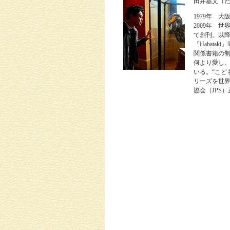
田井基文（
1979年 
2009年 
て創刊。以
『Habat
関係書籍の
何より愛し
いる。“こど
リーズを世
協会（JPS