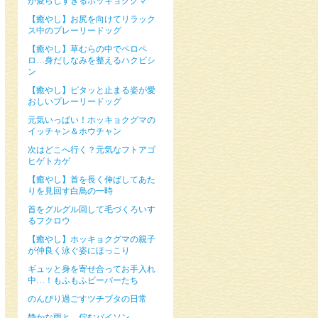
が愛らしすぎるホッキョクグマ
【癒やし】お尻を向けてリラック
ス中のプレーリードッグ
【癒やし】草むらの中でペロペ
ロ…身だしなみを整えるハクビシ
ン
【癒やし】ピタッと止まる姿が愛
おしいプレーリードッグ
元気いっぱい！ホッキョクグマの
イッチャン＆ホウチャン
次はどこへ行く？元気なフトアゴ
ヒゲトカゲ
【癒やし】首を長く伸ばしてあた
りを見回す白鳥の一時
首をグルグル回して毛づくろいす
るフクロウ
【癒やし】ホッキョクグマの親子
が仲良く泳ぐ姿にほっこり
ギュッと身を寄せ合ってお手入れ
中…！もふもふビーバーたち
のんびり過ごすツチブタの日常
静かな雨と、佇むバイソン