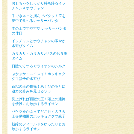
おもちゃをしっかり持ち帰るイッ
チャン＆ホウチャン
手でぎゅっと掴んでパクッ！笹を
夢中で食べるレッサーパンダ
木の上ですやすや レッサーパンダ
の休日
イッチャンとホウチャンの賑やか
水遊びタイム
カリカリ・カリカリ♪リスのお食事
タイム
日陰でくつろぐライオンのシルク
ぷかぷか・スイスイ！ホッキョク
グマ親子の水遊び
百獣の王の貫禄！あくびのあとに
迫力の歩みを見せるソラ
見上げれば百獣の王！頭上の通路
を優雅にお散歩するライオン
バケツをかぶってどこ行くの？天
王寺動物園のホッキョクグマ親子
新緑のフィールドをゆったりとお
散歩するライオン