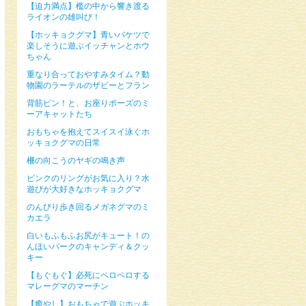
【迫力満点】檻の中から響き渡る
ライオンの雄叫び！
【ホッキョクグマ】青いバケツで
楽しそうに遊ぶイッチャンとホウ
ちゃん
重なり合っておやすみタイム？動
物園のラーテルのザビーとフラン
背筋ピン！と、お座りポーズのミ
ーアキャットたち
おもちゃを抱えてスイスイ泳ぐホ
ッキョクグマの日常
柵の向こうのヤギの鳴き声
ピンクのリングがお気に入り？水
遊びが大好きなホッキョクグマ
のんびり歩き回るメガネグマのミ
カエラ
白いもふもふお尻がキュート！の
んほいパークのキャンディ＆クッ
キー
【もぐもぐ】必死にペロペロする
マレーグマのマーチン
【癒やし】おもちゃで遊ぶホッキ