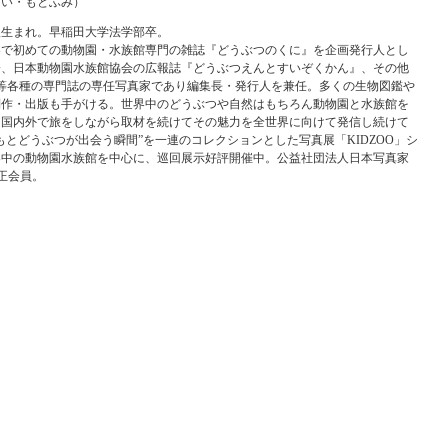
たい・もとふみ）
大阪生まれ。早稲田大学法学部卒。
世界で初めての動物園・水族館専門の雑誌『どうぶつのくに』を企画発行人とし
降、日本動物園水族館協会の広報誌『どうぶつえんとすいぞくかん』、その他
aki』等各種の専門誌の専任写真家であり編集長・発行人を兼任。多くの生物図鑑や
制作・出版も手がける。世界中のどうぶつや自然はもちろん動物園と水族館を
、国内外で旅をしながら取材を続けてその魅力を全世界に向けて発信し続けて
もとどうぶつが出会う瞬間”を一連のコレクションとした写真展「KIDZOO」シ
界中の動物園水族館を中心に、巡回展示好評開催中。公益社団法人日本写真家
）正会員。