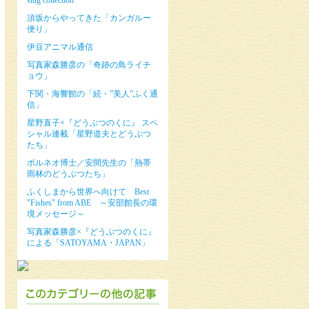
slug collection”
須坂からやってきた「カンガルー
便り」
伊豆アニマル通信
写真家森勝彦の「奇跡の鳥ライチ
ョウ」
下関・海響館の「続・”美人”ふく通
信」
星野直子×『どうぶつのくに』 スペ
シャル連載「星野道夫とどうぶつ
たち」
ボルネオ博士／安間先生の「熱帯
雨林のどうぶつたち」
ふくしまから世界へ向けて Best
"Fishes" from ABE ～安部館長の環
境メッセージ～
写真家森勝彦×『どうぶつのくに』
による「SATOYAMA・JAPAN」