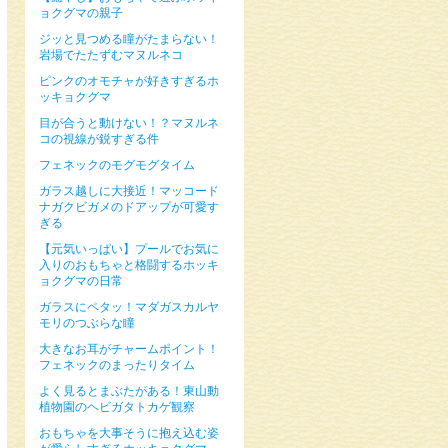
ョクグマの親子
ジッと見つめる瞳がたまらない！
岩場でたたずむマヌルネコ
ピンクのオモチャが好きすぎるホ
ッキョクグマ
目が合うと動けない！？マヌルネ
コの視線が鋭すぎる件
フェネックのモグモグタイム
ガラス越しに大接近！マッコード
ナガクビガメのドアップが可愛す
ぎる
【元気いっぱい】プールでお気に
入りのおもちゃと格闘するホッキ
ョクグマの日常
ガラスにペタッ！マダガスカルヤ
モリのつぶらな瞳
大きなお耳がチャームポイント！
フェネックのまったりタイム
よく見るとまぶたがある！東山動
植物園のヘビガタトカゲ観察
おもちゃを大事そうに抱え込む姿