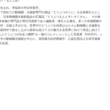
たい・もとふみ）
大阪生まれ。早稲田大学法学部卒。
世界で初めての動物園・水族館専門の雑誌『どうぶつのくに』を企画発行人とし
降、日本動物園水族館協会の広報誌『どうぶつえんとすいぞくかん』、その他
aki』等各種の専門誌の専任写真家であり編集長・発行人を兼任。多くの生物図鑑や
制作・出版も手がける。世界中のどうぶつや自然はもちろん動物園と水族館を
、国内外で旅をしながら取材を続けてその魅力を全世界に向けて発信し続けて
もとどうぶつが出会う瞬間”を一連のコレクションとした写真展「KIDZOO」シ
界中の動物園水族館を中心に、巡回展示好評開催中。公益社団法人日本写真家
）正会員。