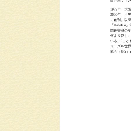
田井基文（
1979年 
2009年 
て創刊。以
『Habat
関係書籍の
何より愛し
いる。“こど
リーズを世
協会（JPS