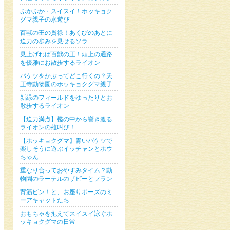
ぷかぷか・スイスイ！ホッキョク
グマ親子の水遊び
百獣の王の貫禄！あくびのあとに
迫力の歩みを見せるソラ
見上げれば百獣の王！頭上の通路
を優雅にお散歩するライオン
バケツをかぶってどこ行くの？天
王寺動物園のホッキョクグマ親子
新緑のフィールドをゆったりとお
散歩するライオン
【迫力満点】檻の中から響き渡る
ライオンの雄叫び！
【ホッキョクグマ】青いバケツで
楽しそうに遊ぶイッチャンとホウ
ちゃん
重なり合っておやすみタイム？動
物園のラーテルのザビーとフラン
背筋ピン！と、お座りポーズのミ
ーアキャットたち
おもちゃを抱えてスイスイ泳ぐホ
ッキョクグマの日常