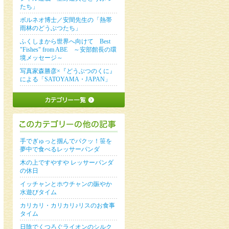
たち」
ボルネオ博士／安間先生の「熱帯
雨林のどうぶつたち」
ふくしまから世界へ向けて Best
"Fishes" from ABE ～安部館長の環
境メッセージ～
写真家森勝彦×『どうぶつのくに』
による「SATOYAMA・JAPAN」
手でぎゅっと掴んでパクッ！笹を
夢中で食べるレッサーパンダ
木の上ですやすや レッサーパンダ
の休日
イッチャンとホウチャンの賑やか
水遊びタイム
カリカリ・カリカリ♪リスのお食事
タイム
日陰でくつろぐライオンのシルク