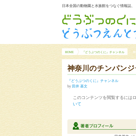
日本全国の動物園と水族館をつなぐ情報誌、
HOME
『どうぶつのくに』チャンネル
神
神奈川のチンパンジー
『どうぶつのくに』チャンネル
by
田井 基文
このコンテンツを閲覧するには
いて