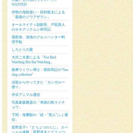
WANTED
伊勢の海獣使い・田村龍太による
「最後のゾウアザラシ」
オールマイティ副館長、戸舘真人
のオオグソクムシ研究記
蒲郡発、深海のグルメハンター料
理手帖
しろとりの翼
大沢ご夫妻による「Not Bird
Watching But Bat Watching」
薩摩ウミウシ博士・西田和記の“Sea
slug collection”
須坂からやってきた「カンガルー
便り」
伊豆アニマル通信
写真家森勝彦の「奇跡の鳥ライチ
ョウ」
下関・海響館の「続・”美人”ふく通
信」
星野直子×『どうぶつのくに』 スペ
シャル連載「星野道夫とどうぶつ