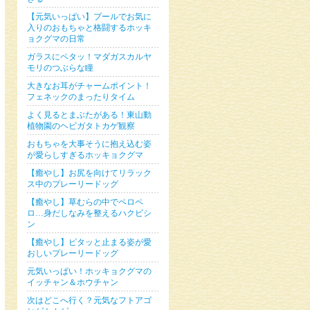
【元気いっぱい】プールでお気に
入りのおもちゃと格闘するホッキ
ョクグマの日常
ガラスにペタッ！マダガスカルヤ
モリのつぶらな瞳
大きなお耳がチャームポイント！
フェネックのまったりタイム
よく見るとまぶたがある！東山動
植物園のヘビガタトカゲ観察
おもちゃを大事そうに抱え込む姿
が愛らしすぎるホッキョクグマ
【癒やし】お尻を向けてリラック
ス中のプレーリードッグ
【癒やし】草むらの中でペロペ
ロ…身だしなみを整えるハクビシ
ン
【癒やし】ピタッと止まる姿が愛
おしいプレーリードッグ
元気いっぱい！ホッキョクグマの
イッチャン＆ホウチャン
次はどこへ行く？元気なフトアゴ