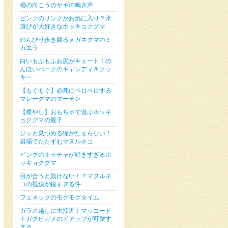
柵の向こうのヤギの鳴き声
ピンクのリングがお気に入り？水
遊びが大好きなホッキョクグマ
のんびり歩き回るメガネグマのミ
カエラ
白いもふもふお尻がキュート！の
んほいパークのキャンディ＆クッ
キー
【もぐもぐ】必死にペロペロする
マレーグマのマーチン
【癒やし】おもちゃで遊ぶホッキ
ョクグマの親子
ジッと見つめる瞳がたまらない！
岩場でたたずむマヌルネコ
ピンクのオモチャが好きすぎるホ
ッキョクグマ
目が合うと動けない！？マヌルネ
コの視線が鋭すぎる件
フェネックのモグモグタイム
ガラス越しに大接近！マッコード
ナガクビガメのドアップが可愛す
ぎる