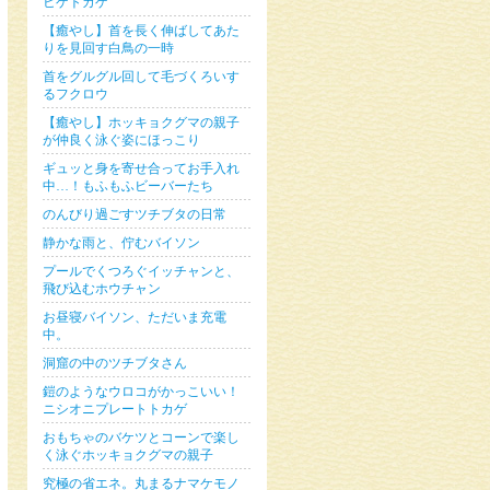
ヒゲトカゲ
【癒やし】首を長く伸ばしてあた
りを見回す白鳥の一時
首をグルグル回して毛づくろいす
るフクロウ
【癒やし】ホッキョクグマの親子
が仲良く泳ぐ姿にほっこり
ギュッと身を寄せ合ってお手入れ
中…！もふもふビーバーたち
のんびり過ごすツチブタの日常
静かな雨と、佇むバイソン
プールでくつろぐイッチャンと、
飛び込むホウチャン
お昼寝バイソン、ただいま充電
中。
洞窟の中のツチブタさん
鎧のようなウロコがかっこいい！
ニシオニプレートトカゲ
おもちゃのバケツとコーンで楽し
く泳ぐホッキョクグマの親子
究極の省エネ。丸まるナマケモノ