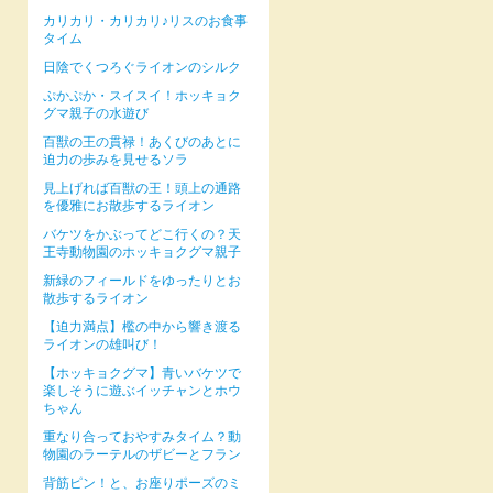
カリカリ・カリカリ♪リスのお食事
タイム
日陰でくつろぐライオンのシルク
ぷかぷか・スイスイ！ホッキョク
グマ親子の水遊び
百獣の王の貫禄！あくびのあとに
迫力の歩みを見せるソラ
見上げれば百獣の王！頭上の通路
を優雅にお散歩するライオン
バケツをかぶってどこ行くの？天
王寺動物園のホッキョクグマ親子
新緑のフィールドをゆったりとお
散歩するライオン
【迫力満点】檻の中から響き渡る
ライオンの雄叫び！
【ホッキョクグマ】青いバケツで
楽しそうに遊ぶイッチャンとホウ
ちゃん
重なり合っておやすみタイム？動
物園のラーテルのザビーとフラン
背筋ピン！と、お座りポーズのミ