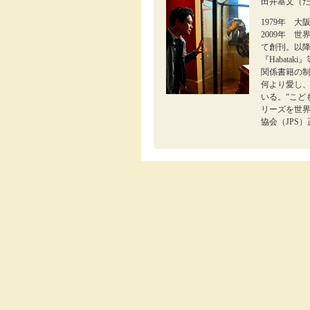
田井基文（
1979年 
2009年 
て創刊。以
『Habat
関係書籍の
何より愛し
いる。“こど
リーズを世
協会（JPS