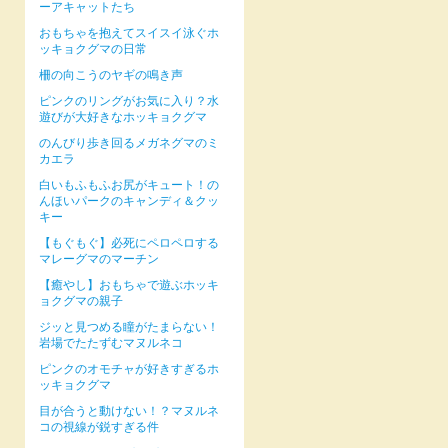
ーアキャットたち
おもちゃを抱えてスイスイ泳ぐホ
ッキョクグマの日常
柵の向こうのヤギの鳴き声
ピンクのリングがお気に入り？水
遊びが大好きなホッキョクグマ
のんびり歩き回るメガネグマのミ
カエラ
白いもふもふお尻がキュート！の
んほいパークのキャンディ＆クッ
キー
【もぐもぐ】必死にペロペロする
マレーグマのマーチン
【癒やし】おもちゃで遊ぶホッキ
ョクグマの親子
ジッと見つめる瞳がたまらない！
岩場でたたずむマヌルネコ
ピンクのオモチャが好きすぎるホ
ッキョクグマ
目が合うと動けない！？マヌルネ
コの視線が鋭すぎる件