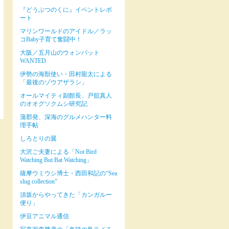
『どうぶつのくに』イベントレポ
ート
マリンワールドのアイドル／ラッ
コBaby子育て奮闘中！
大阪／五月山のウォンバット
WANTED
伊勢の海獣使い・田村龍太による
「最後のゾウアザラシ」
オールマイティ副館長、戸舘真人
のオオグソクムシ研究記
蒲郡発、深海のグルメハンター料
理手帖
しろとりの翼
大沢ご夫妻による「Not Bird
Watching But Bat Watching」
薩摩ウミウシ博士・西田和記の“Sea
slug collection”
須坂からやってきた「カンガルー
便り」
伊豆アニマル通信