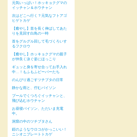
元気いっぱい！ホッキョクグマの
イッチャン＆ホウチャン
次はどこへ行く？元気なフトアゴ
ヒゲトカゲ
【癒やし】首を長く伸ばしてあた
りを見回す白鳥の一時
首をグルグル回して毛づくろいす
るフクロウ
【癒やし】ホッキョクグマの親子
が仲良く泳ぐ姿にほっこり
ギュッと身を寄せ合ってお手入れ
中…！もふもふビーバーたち
のんびり過ごすツチブタの日常
静かな雨と、佇むバイソン
プールでくつろぐイッチャンと、
飛び込むホウチャン
お昼寝バイソン、ただいま充電
中。
洞窟の中のツチブタさん
鎧のようなウロコがかっこいい！
ニシオニプレートトカゲ