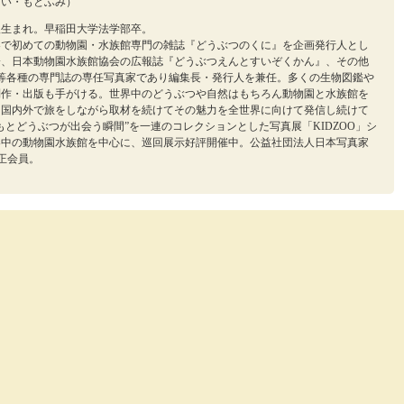
たい・もとふみ）
大阪生まれ。早稲田大学法学部卒。
世界で初めての動物園・水族館専門の雑誌『どうぶつのくに』を企画発行人とし
降、日本動物園水族館協会の広報誌『どうぶつえんとすいぞくかん』、その他
aki』等各種の専門誌の専任写真家であり編集長・発行人を兼任。多くの生物図鑑や
制作・出版も手がける。世界中のどうぶつや自然はもちろん動物園と水族館を
、国内外で旅をしながら取材を続けてその魅力を全世界に向けて発信し続けて
もとどうぶつが出会う瞬間”を一連のコレクションとした写真展「KIDZOO」シ
界中の動物園水族館を中心に、巡回展示好評開催中。公益社団法人日本写真家
）正会員。