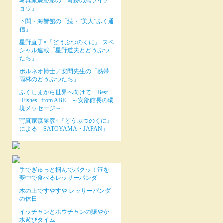
写真家森勝彦の「奇跡の鳥ライチ
ョウ」
下関・海響館の「続・”美人”ふく通
信」
星野直子×『どうぶつのくに』 スペ
シャル連載「星野道夫とどうぶつ
たち」
ボルネオ博士／安間先生の「熱帯
雨林のどうぶつたち」
ふくしまから世界へ向けて Best
"Fishes" from ABE ～安部館長の環
境メッセージ～
写真家森勝彦×『どうぶつのくに』
による「SATOYAMA・JAPAN」
手でぎゅっと掴んでパクッ！笹を
夢中で食べるレッサーパンダ
木の上ですやすや レッサーパンダ
の休日
イッチャンとホウチャンの賑やか
水遊びタイム