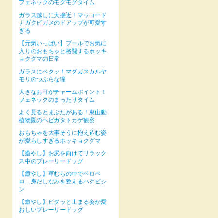
フェネックのモグモグタイム
ガラス越しに大接近！マッコード
ナガクビガメのドアップが可愛す
ぎる
【元気いっぱい】プールでお気に
入りのおもちゃと格闘するホッキ
ョクグマの日常
ガラスにペタッ！マダガスカルヤ
モリのつぶらな瞳
大きなお耳がチャームポイント！
フェネックのまったりタイム
よく見るとまぶたがある！東山動
植物園のヘビガタトカゲ観察
おもちゃを大事そうに抱え込む姿
が愛らしすぎるホッキョクグマ
【癒やし】お尻を向けてリラック
ス中のプレーリードッグ
【癒やし】草むらの中でペロペ
ロ…身だしなみを整えるハクビシ
ン
【癒やし】ピタッと止まる姿が愛
おしいプレーリードッグ