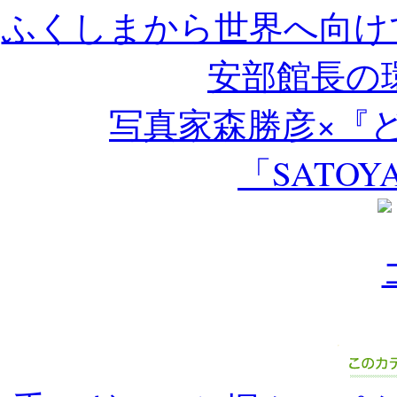
ふくしまから世界へ向けて Bes
安部館長の
写真家森勝彦×『
「SATOY