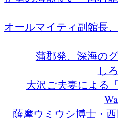
オールマイティ副館長
蒲郡発、深海の
し
大沢ご夫妻による「Not Bi
Wa
薩摩ウミウシ博士・西田和記の“