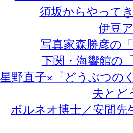
須坂からやって
伊豆
写真家森勝彦の
下関・海響館の「
星野直子×『どうぶつの
夫とど
ボルネオ博士／安間先