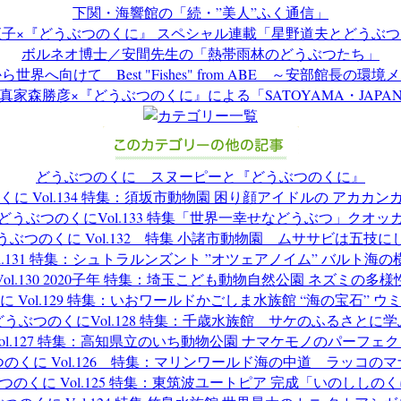
下関・海響館の「続・”美人”ふく通信」
子×『どうぶつのくに』 スペシャル連載「星野道夫とどうぶ
ボルネオ博士／安間先生の「熱帯雨林のどうぶつたち」
世界へ向けて Best "Fishes" from ABE ～安部館長の環
真家森勝彦×『どうぶつのくに』による「SATOYAMA・JAPA
どうぶつのくに スヌーピーと『どうぶつのくに』
に Vol.134 特集：須坂市動物園 困り顔アイドルの アカカン
どうぶつのくにVol.133 特集「世界一幸せなどうぶつ」クオッ
うぶつのくに Vol.132 特集 小諸市動物園 ムササビは五技に
l.131 特集：シュトラルンズント ”オツェアノイム” バルト海
ol.130 2020子年 特集：埼玉こども動物自然公園 ネズミの多
 Vol.129 特集：いおワールドかごしま水族館 “海の宝石” 
どうぶつのくにVol.128 特集：千歳水族館 サケのふるさとに学
ol.127 特集：高知県立のいち動物公園 ナマケモノのパーフェ
のくに Vol.126 特集：マリンワールド海の中道 ラッコの
つのくに Vol.125 特集：東筑波ユートピア 完成「いのししのく