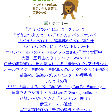
『どうぶつのくに』バックナンバー
『どうぶつえんとすいぞくかん』バックナンバー
『どうぶつのくに』編集部からのお知らせ
『どうぶつのくに』イベントレポート
マリンワールドのアイドル／ラッコBaby子育て奮闘中！
大阪／五月山のウォンバットWANTED
伊勢の海獣使い・田村龍太による「最後のゾウアザラシ」
オールマイティ副館長、戸舘真人のオオグソクムシ研究記
蒲郡発、深海のグルメハンター料理手帖
しろとりの翼
大沢ご夫妻による「Not Bird Watching But Bat Watching」
薩摩ウミウシ博士・西田和記の“Sea slug collection”
須坂からやってきた「カンガルー便り」
伊豆アニマル通信
写真家森勝彦の「奇跡の鳥ライチョウ」