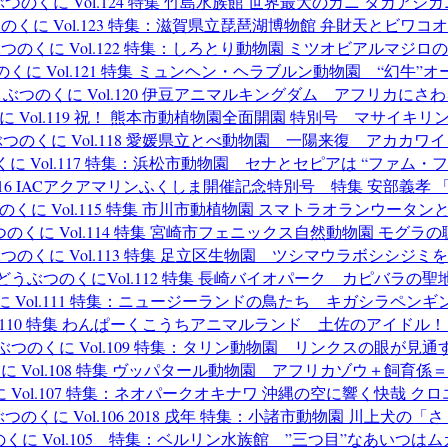
つのくに Vol.124 特集 竹島水族館 世界最大のカニ タカアシ
のくに Vol.123 特集：滋賀県立琵琶湖博物館 弁財天とビワコ
つのくに Vol.122 特集：しろとり動物園 ミツオビアルマジロ
くに Vol.121 特集 ミュンヘン・ヘラブルン動物園 “幻牛”
ぶつのくに Vol.120 伊豆アニマルキングダム アフリカにさ
 Vol.119 祝！ 熊本市動植物園全面開園 特別号 マサイキ
つのくに Vol.118 愛媛県立とべ動物園 一陽来復 アカカワ
に Vol.117 特集：浜松市動物園 セナとセピアは “ファム・
116 IACアクアマリンふくしま開催記念特別号 特集 安部義孝
のくに Vol.115 特集 市川市動植物園 スマトラオランウータン
のくに Vol.114 特集 宮崎市フェニックス自然動物園 モグラ
つのくに Vol.113 特集 足立区生物園 ツシマウラボシシジミ
どうぶつのくにVol.112 特集 長崎バイオパーク カピバラの聖
 Vol.111 特集：ニュージーランドの鳥たち キガシラペン
l.110 特集 わんぱーくこうちアニマルランド 土佐のアイドル
ぶつのくに Vol.109 特集：タリン動物園 リンクスの眼が見通
に Vol.108 特集 ヴッパタール動物園 アフリカゾウ＋飼育係
 Vol.107 特集：ネオパークオキナワ 沖縄の空に響く快哉 ク
つのくに Vol.106 2018 戌年 特集：小諸市動物園 川上犬の「
くに Vol.105 特集：ベルリン水族館 ”三つ目”なあいつは