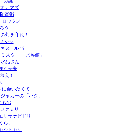
ガニの謎
オオナマズ
の防衛術
オーロックス
わろう
リンの灯を守れ！
イノシシ
ファタール”？
 「ミスター・ 水族館」
と水品さん
の聴く未来
を救え！
地
ギンに会いたくて
！ ジャガーの「ハク」
すもの
＝ファミリー！
ロエリサケビドリ
さくら」
ムカシトカゲ