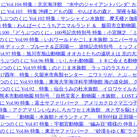
にVol.104 特集：北京海洋館 “水中のジャイアントパンダ” 
に Vol.103 特集 沖縄こどもの国 やんばるの森と、闇夜を
うぶつのくに Vol.102 特集：サンシャイン水族館 摩天楼と伽
101 特集：わんぱーくこうちアニマルランド ＆ 飯田市立動物
l.100 『どうぶつのくに』100号記念特別号 特集：小宮輝之 「
のくに Vol.99 特集：いおワールドかごしま水族館 ユニバーサ
l.98 ディック・ブルーナ＆正田陽一 追悼記念特別号 ミッ
Vol.97 特集：旭川市旭山動物園 オオカミたちの遠吠えは 北の
うぶつのくに Vol.96 特集：いしかわ動物園 トキに会える動
ぶつのくに Vol.95 特集：のとじま水族館 ラッコのラスカと、
4 2017酉年 特集：久留米市鳥類センター ニワトリが、とぶ –
つのくに Vol.93 特集：東海大学海洋科学博物館 海の道化師、
つのくに Vol.92 特集：仙台うみの杜水族館 イロワケイル
！熊本市動植物園 特別号 「自然災害と 動物園・水族館」 LOST
に Vol.90 特集：富士サファリパーク アメリカクロクマ三つ
89 特集：アクアマリンいなわしろカワセミ水族館 水と空を駆け
集 正田陽一 「動物園・水族館とボランティア」 特別付録 正田
ぶつのくに Vol.87 特集：宇都宮動物園 “編み目”模様の 仲良
のくに Vol.86 特集：東北サファリパーク “砂漠をゆく船”ラ