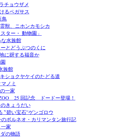
カラチョウザメ
駆けるペガサス
藍鳥
園 霊獣、ニホンカモシカ
ミスター・ 動物園」
ルな水族館
フィーとどうぶつのくに
大地に谺する福音か
物園
水族館
 セキショクヤケイのたどる道
クマノミ
カの一家
 ZOO 25 回記念 ドードー登場！
子のきょうだい
る ‶碧い宝石”ゲンゴロウ
陽一のボルネオ・カリマンタン旅行記
し一家
クダの物語