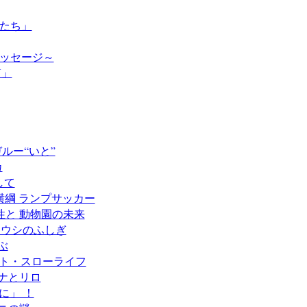
つたち」
境メッセージ～
N」
ガルー“いと”
カ
して
の横綱 ランプサッカー
様性と 動物園の未来
ウミウシのふしぎ
ぶ
クト・スローライフ
マナとリロ
に」 ！