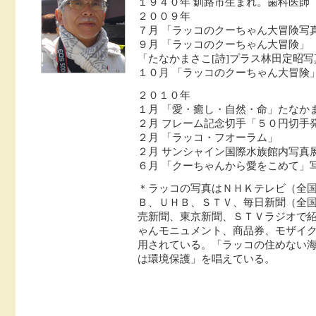
１９４０年 釧路市生まれ。歯科医師
２００９年
７月 「ラッコのクーちゃん大冒険写
９月 「ラッコのクーちゃん大冒険」
「たなかまさこ[詩]プラス林田定昭
１０月 「ラッコのクーちゃん大冒険
２０１０年
１月 「愛・癒し・自然・命」たなか
２月 フレーム記念切手「５０円切手
２月 「ラッコ・フオーラム」
２月 サンシャイン国際水族館内写真
６月 「クーちゃんから愛をこめて」
＊ラッコの写真はＮＨＫテレビ（全
Ｂ、ＵＨＢ、ＳＴＶ、毎日新聞（全
売新聞、東京新聞、ＳＴＶラジオで
ゃんモニュメント、商品券、モザイ
用されている。「ラッコの住めない
は環境保護」を唱えている。