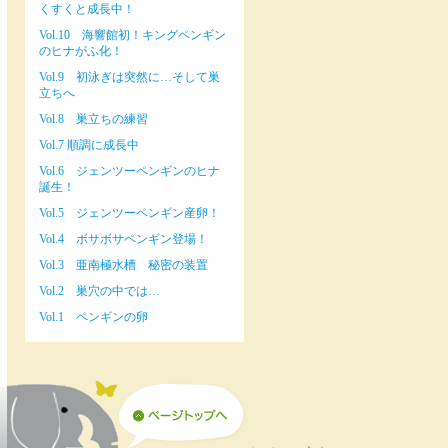
くすくと成長中！
Vol.10 海響館初！キングペンギン
のヒナがふ化！
Vol.9 初泳ぎは突然に…そして巣
立ちへ
Vol.8 巣立ちの練習
Vol.7 順調に成長中
Vol.6 ジェンツーペンギンのヒナ
誕生！
Vol.5 ジェンツーペンギン産卵！
Vol.4 ボサボサペンギン登場！
Vol.3 亜南極水槽 秘密の装置
Vol.2 巣穴の中では…
Vol.1 ペンギンの卵