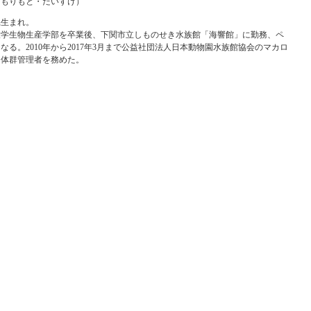
（もりもと・だいすけ）
県生まれ。
島大学生物生産学部を卒業後、下関市立しものせき水族館「海響館」に勤務、ペ
なる。2010年から2017年3月まで公益社団法人日本動物園水族館協会のマカロ
個体群管理者を務めた。