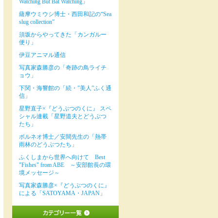
Watching But Bat Watching」
薩摩ウミウシ博士・西田和記の“Sea
slug collection”
須坂からやってきた「カンガルー
便り」
伊豆アニマル通信
写真家森勝彦の「奇跡の鳥ライチ
ョウ」
下関・海響館の「続・”美人”ふく通
信」
星野直子×『どうぶつのくに』 スペ
シャル連載「星野道夫とどうぶつ
たち」
ボルネオ博士／安間先生の「熱帯
雨林のどうぶつたち」
ふくしまから世界へ向けて Best
"Fishes" from ABE ～安部館長の環
境メッセージ～
写真家森勝彦×『どうぶつのくに』
による「SATOYAMA・JAPAN」