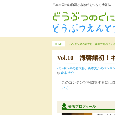
日本全国の動物園と水族館をつなぐ情報誌、
HOME
ペンギン界の若大将、森本大介のペン
Vol.10 海響館
ペンギン界の若大将、森本大介のペンギ
by
森本 大介
このコンテンツを閲覧するには
いて