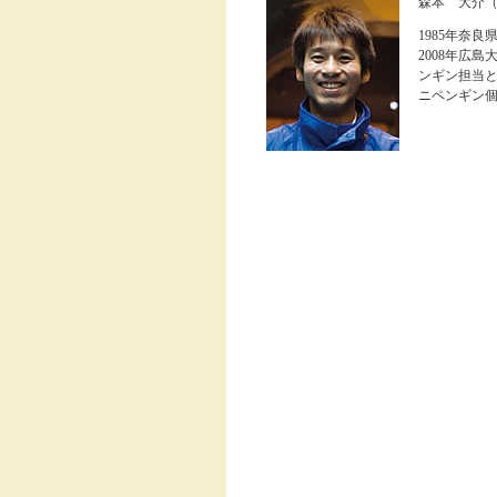
森本 大介
1985年奈良
2008年広
ンギン担当と
ニペンギン