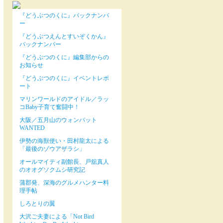
『どうぶつのくに』バックナンバ
ー
『どうぶつえんとすいぞくかん』
バックナンバー
『どうぶつのくに』編集部からの
お知らせ
『どうぶつのくに』イベントレポ
ート
マリンワールドのアイドル／ラッ
コBaby子育て奮闘中！
大阪／五月山のウォンバット
WANTED
伊勢の海獣使い・田村龍太による
「最後のゾウアザラシ」
オールマイティ副館長、戸舘真人
のオオグソクムシ研究記
蒲郡発、深海のグルメハンター料
理手帖
しろとりの翼
大沢ご夫妻による「Not Bird