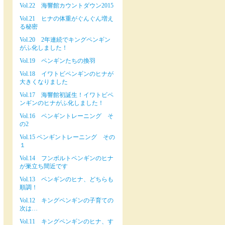
Vol.22 海響館カウントダウン2015
Vol.21 ヒナの体重がぐんぐん増え
る秘密
Vol.20 2年連続でキングペンギン
がふ化しました！
Vol.19 ペンギンたちの換羽
Vol.18 イワトビペンギンのヒナが
大きくなりました
Vol.17 海響館初誕生！イワトビペ
ンギンのヒナがふ化しました！
Vol.16 ペンギントレーニング そ
の2
Vol.15 ペンギントレーニング その
１
Vol.14 フンボルトペンギンのヒナ
が巣立ち間近です
Vol.13 ペンギンのヒナ、どちらも
順調！
Vol.12 キングペンギンの子育ての
次は…
Vol.11 キングペンギンのヒナ、す