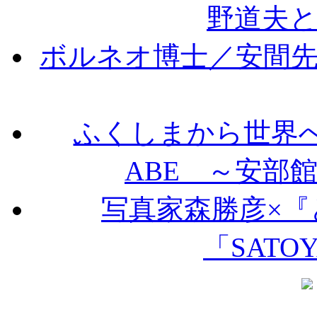
野道夫
ボルネオ博士／安間
ふくしまから世界へ向けて 
ABE ～安部
写真家森勝彦×
「SATO