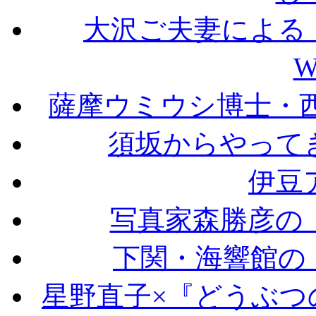
大沢ご夫妻による「Not B
W
薩摩ウミウシ博士・西田和記の“
須坂からやって
伊豆
写真家森勝彦の
下関・海響館の
星野直子×『どうぶつ