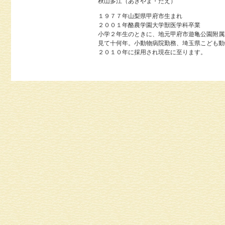
秋山多江（あきやま・たえ）
１９７７年山梨県甲府市生まれ
２００１年酪農学園大学獣医学科卒業
小学２年生のときに、地元甲府市遊亀公園附属
見て十何年。小動物病院勤務、埼玉県こども動
２０１０年に採用され現在に至ります。