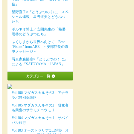
信」
星野直子×『どうぶつのくに』 スペ
シャル連載「星野道夫とどうぶつ
たち」
ボルネオ博士／安間先生の「熱帯
雨林のどうぶつたち」
ふくしまから世界へ向けて Best
"Fishes" from ABE ～安部館長の環
境メッセージ～
写真家森勝彦×『どうぶつのくに』
による「SATOYAMA・JAPAN」
Vol.106 マダガスカルその3 アナラ
ラバ特別保護区
Vol.105 マダガスカルその2 研究者
も興奮のサラモチコウモリ
Vol.104 マダガスカルその1 サバイ
バル旅行
Vol.103 オーストラリアQLD州6 オ