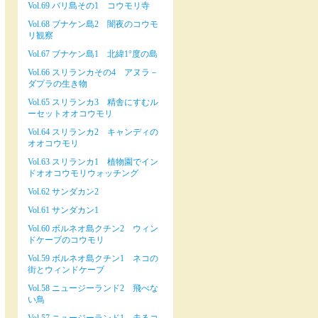
Vol.69 バリ島その1 コウモリ寺
Vol.68 ブナケン島2 闇夜のコウモ
リ観察
Vol.67 ブナケン島1 北緯1°度の島
Vol.66 スリランカその4 アヌラ－
ダプラの生き物
Vol.65 スリランカ3 精舎にすむル
ーセットオオコウモリ
Vol.64 スリランカ2 キャンディの
オオコウモリ
Vol.63 スリランカ1 植物園でイン
ドオオコウモリウォッチング
Vol.62 サンダカン2
Vol.61 サンダカン1
Vol.60 ボルネオ島クチン2 ウィン
ドケーブのコウモリ
Vol.59 ボルネオ島クチン1 ネコの
街とウィンドケーブ
Vol.58 ニュージーランド2 飛べな
い鳥