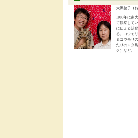
大沢啓子（
1988年に
て観察して
に伝える活
る。コウモ
るコウモリ
たりのロタ
ク）など。