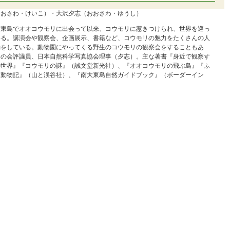
おおさわ・けいこ）・大沢夕志（おおさわ・ゆうし）
南大東島でオオコウモリに出会って以来、コウモリに惹きつけられ、世界を巡っ
いる。講演会や観察会、企画展示、書籍など、コウモリの魅力をたくさんの人
動をしている。動物園にやってくる野生のコウモリの観察会をすることもあ
リの会評議員、日本自然科学写真協会理事（夕志）。主な著書『身近で観察す
の世界』『コウモリの謎』（誠文堂新光社）、『オオコウモリの飛ぶ島』『ふ
島動物記』（山と渓谷社）、『南大東島自然ガイドブック』（ボーダーイン