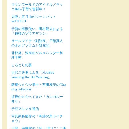
マリンワールドのアイドル／ラッ
コBaby子育て奮闘中！
大阪／五月山のウォンバット
WANTED
伊勢の海獣使い・田村龍太による
「最後のゾウアザラシ」
オールマイティ副館長、戸舘真人
のオオグソクムシ研究記
蒲郡発、深海のグルメハンター料
理手帖
しろとりの翼
大沢ご夫妻による「Not Bird
Watching But Bat Watching」
薩摩ウミウシ博士・西田和記の“Sea
slug collection”
須坂からやってきた「カンガルー
便り」
伊豆アニマル通信
写真家森勝彦の「奇跡の鳥ライチ
ョウ」
下関・海響館の「続・”美人”ふく通