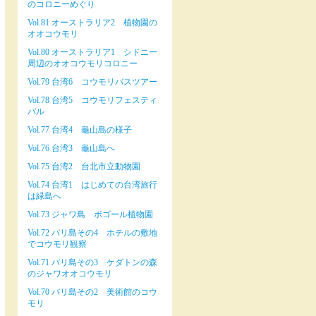
のコロニーめぐり
Vol.81 オーストラリア2 植物園の
オオコウモリ
Vol.80 オーストラリア1 シドニー
周辺のオオコウモリコロニー
Vol.79 台湾6 コウモリバスツアー
Vol.78 台湾5 コウモリフェスティ
バル
Vol.77 台湾4 龜山島の様子
Vol.76 台湾3 龜山島へ
Vol.75 台湾2 台北市立動物園
Vol.74 台湾1 はじめての台湾旅行
は緑島へ
Vol.73 ジャワ島 ボゴール植物園
Vol.72 バリ島その4 ホテルの敷地
でコウモリ観察
Vol.71 バリ島その3 ケダトンの森
のジャワオオコウモリ
Vol.70 バリ島その2 美術館のコウ
モリ