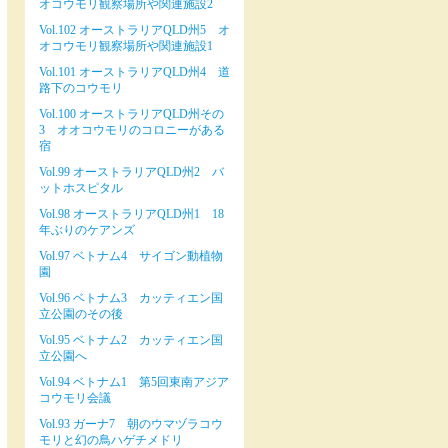
オコウモリ観察場所や関連施設2
Vol.102 オーストラリアQLD州5 オ
オコウモリ観察場所や関連施設1
Vol.101 オーストラリアQLD州4 道
路下のコウモリ
Vol.100 オーストラリアQLD州その
3 オオコウモリのコロニーがある
宿
Vol.99 オーストラリアQLD州2 バ
ットホスピタル
Vol.98 オーストラリアQLD州1 18
年ぶりのケアンズ
Vol.97 ベトナム4 サイゴン動植物
園
Vol.96 ベトナム3 カッティエン国
立公園のその後
Vol.95 ベトナム2 カッティエン国
立公園へ
Vol.94 ベトナム1 第5回東南アジア
コウモリ会議
Vol.93 ガーナ7 朝のウマヅラコウ
モリと幻の鳥ハゲチメドリ