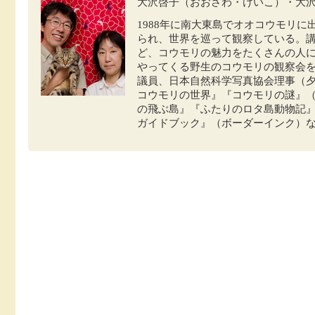
大沢啓子（おおさわ・けいこ）・大
1988年に南大東島でオオコウモリ
られ、世界を巡って観察している。
ど、コウモリの魅力をたくさんの人
やってくる野生のコウモリの観察会
議員、日本自然科学写真協会理事（
コウモリの世界』『コウモリの謎』
の飛ぶ島』『ふたりのロタ島動物記
ガイドブック』（ボーダーインク）