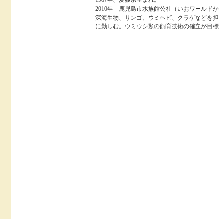
1987年、愛媛県生まれ。
2010年 鹿児島市水族館公社（いおワールド
深海生物、サンゴ、ウミヘビ、クラゲなどを担
に勤しむ。ウミウシ類の飼育技術の確立が目標