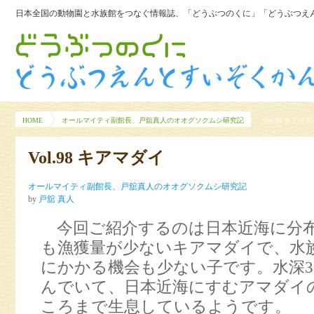
日本全国の動物園と水族館をつなぐ情報誌、「どうぶつのくに」「どうぶつえん
HOME
オールマイティ副館長、戸舘真人のオオグソクムシ研究記
Vol.98 キアマ
Vol.98 キアマダイ
オールマイティ副館長、戸舘真人のオオグソクムシ研究記
by
戸舘 真人
今回ご紹介するのは日本近海に分
も漁獲量が少ないキアマダイで、水
にかかる機会も少ない子です。水深30
んでいて、日本近海にすむアマダイ
ころまで生息しているようです。