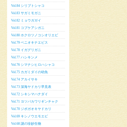
Vol.84 シリブトシャコ
Vol.83 サガミモガニ
Vol.82 ミョウガガイ
Vol.81 コブケアシガニ
Vol.80 ホクロツノコシオリエビ
Vol.79 ベニオキナエビス
Vol.78 イガグリガニ
Vol.77 ハシキンメ
Vol.76 シマナシヒロハシャコ
Vol.75 カガミダイの幼魚
Vol.74 アカイサキ
Vol.73 深海ヤドカリ早見表
Vol.72 シキシマハナダイ
Vol.71 ヨツバカワリギンチャク
Vol.70 ジボガオキヤドカリ
Vol.69 キシノウエモエビ
Vol.68 謎の珍妙生物