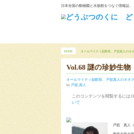
日本全国の動物園と水族館をつなぐ情報誌、
HOME
オールマイティ副館長、戸舘真人のオ
Vol.68 謎の珍妙生物
オールマイティ副館長、戸舘真人のオオ
by
戸舘 真人
このコンテンツを閲覧するには
いて
戸舘 真人