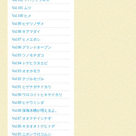
Vol.102 イバラトラギス
Vol.101 ムツ
Vol.100 ヒメ
Vol.99 ヒゲツノザメ
Vol.98 キアマダイ
Vol.97 ヒメエボシ
Vol.96 グランドオープン
Vol.95 ツノモチダコ
Vol.94 トゲヒラタエビ
Vol.93 オオホモラ
Vol.92 テヅルモヅル
Vol.91 ヒゲナガヤドカリ
Vol.90 ウロコイトヒキヤドカリ
Vol.89 ヒゲウミシダ
Vol.88 深海水槽が増えるよ。
Vol.87 オオクチイシナギ
Vol.86 キタオオトゲヒトデ
Vol.85 ニホンウロコムシ