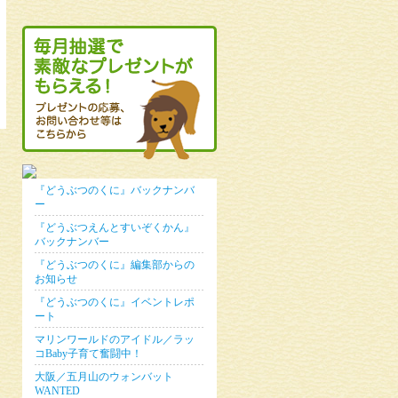
『どうぶつのくに』バックナンバ
ー
『どうぶつえんとすいぞくかん』
バックナンバー
『どうぶつのくに』編集部からの
お知らせ
『どうぶつのくに』イベントレポ
ート
マリンワールドのアイドル／ラッ
コBaby子育て奮闘中！
大阪／五月山のウォンバット
WANTED