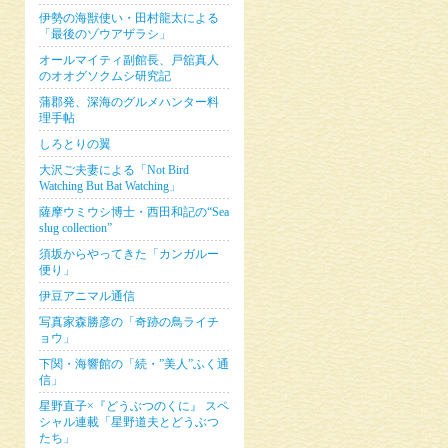
伊勢の海獣使い・田村龍太による
「最後のゾウアザラシ」
オールマイティ副館長、戸舘真人
のオオグソクムシ研究記
蒲郡発、深海のグルメハンター料
理手帖
しろとりの翼
大沢ご夫妻による「Not Bird
Watching But Bat Watching」
薩摩ウミウシ博士・西田和記の“Sea
slug collection”
須坂からやってきた「カンガルー
便り」
伊豆アニマル通信
写真家森勝彦の「奇跡の鳥ライチ
ョウ」
下関・海響館の「続・”美人”ふく通
信」
星野直子×『どうぶつのくに』 スペ
シャル連載「星野道夫とどうぶつ
たち」