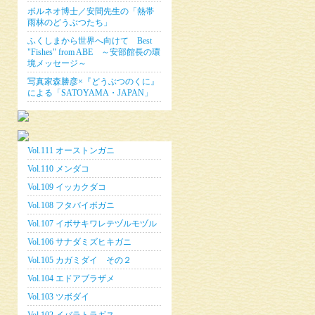
ボルネオ博士／安間先生の「熱帯
雨林のどうぶつたち」
ふくしまから世界へ向けて Best
"Fishes" from ABE ～安部館長の環
境メッセージ～
写真家森勝彦×『どうぶつのくに』
による「SATOYAMA・JAPAN」
Vol.111 オーストンガニ
Vol.110 メンダコ
Vol.109 イッカクダコ
Vol.108 フタバイボガニ
Vol.107 イボサキワレテヅルモヅル
Vol.106 サナダミズヒキガニ
Vol.105 カガミダイ その２
Vol.104 エドアブラザメ
Vol.103 ツボダイ