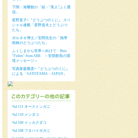
下関・海響館の「続・”美人”ふく通
信」
星野直子×『どうぶつのくに』 スペ
シャル連載「星野道夫とどうぶつ
たち」
ボルネオ博士／安間先生の「熱帯
雨林のどうぶつたち」
ふくしまから世界へ向けて Best
"Fishes" from ABE ～安部館長の環
境メッセージ～
写真家森勝彦×『どうぶつのくに』
による「SATOYAMA・JAPAN」
Vol.111 オーストンガニ
Vol.110 メンダコ
Vol.109 イッカクダコ
Vol.108 フタバイボガニ