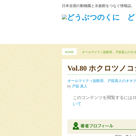
日本全国の動物園と水族館をつなぐ情報誌、
HOME
オールマイティ副館長、戸舘真人のオ
Vol.80 ホクロツ
オールマイティ副館長、戸舘真人のオオ
by
戸舘 真人
このコンテンツを閲覧するには
いて