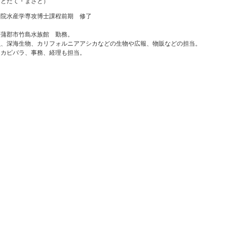
（とだて・まさと）
学院水産学専攻博士課程前期 修了
 蒲郡市竹島水族館 勤務。
魚、深海生物、カリフォルニアアシカなどの生物や広報、物販などの担当。
 カピバラ、事務、経理も担当。