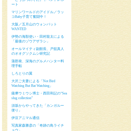
ート
マリンワールドのアイドル／ラッ
コBaby子育て奮闘中！
大阪／五月山のウォンバット
WANTED
伊勢の海獣使い・田村龍太による
「最後のゾウアザラシ」
オールマイティ副館長、戸舘真人
のオオグソクムシ研究記
蒲郡発、深海のグルメハンター料
理手帖
しろとりの翼
大沢ご夫妻による「Not Bird
Watching But Bat Watching」
薩摩ウミウシ博士・西田和記の“Sea
slug collection”
須坂からやってきた「カンガルー
便り」
伊豆アニマル通信
写真家森勝彦の「奇跡の鳥ライチ
ョウ」