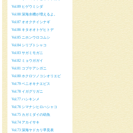
Vol.89 ヒゲウミシダ
Vol.88 深海水槽が増えるよ。
Vol.87 オオクチイシナギ
Vol.86 キタオオトゲヒトデ
Vol.85 ニホンウロコムシ
Vol.84 シリブトシャコ
Vol.83 サガミモガニ
Vol.82 ミョウガガイ
Vol.81 コブケアシガニ
Vol.80 ホクロツノコシオリエビ
Vol.79 ベニオキナエビス
Vol.78 イガグリガニ
Vol.77 ハシキンメ
Vol.76 シマナシヒロハシャコ
Vol.75 カガミダイの幼魚
Vol.74 アカイサキ
Vol.73 深海ヤドカリ早見表