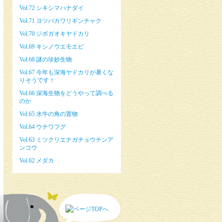
Vol.72 シキシマハナダイ
Vol.71 ヨツバカワリギンチャク
Vol.70 ジボガオキヤドカリ
Vol.69 キシノウエモエビ
Vol.68 謎の珍妙生物
Vol.67 今年も深海ヤドカリが暑くな
りそうです！
Vol.66 深海生物をどうやって調べる
のか
Vol.65 水牛の角の置物
Vol.64 ウチワフグ
Vol.63 ミツクリエナガチョウチンア
ンコウ
Vol.62 メダカ