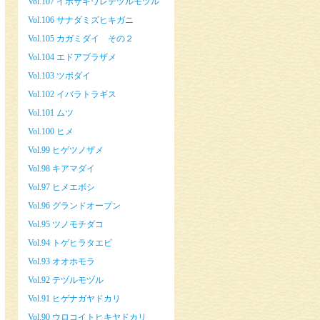
Vol.107 イボサキワレテヅルモヅル
Vol.106 サナダミズヒキガニ
Vol.105 カガミダイ その２
Vol.104 エドアブラザメ
Vol.103 ツボダイ
Vol.102 イバラトラギス
Vol.101 ムツ
Vol.100 ヒメ
Vol.99 ヒゲツノザメ
Vol.98 キアマダイ
Vol.97 ヒメエボシ
Vol.96 グランドオープン
Vol.95 ツノモチダコ
Vol.94 トゲヒラタエビ
Vol.93 オオホモラ
Vol.92 テヅルモヅル
Vol.91 ヒゲナガヤドカリ
Vol.90 ウロコイトヒキヤドカリ