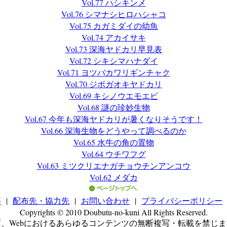
Vol.77 ハシキンメ
Vol.76 シマナシヒロハシャコ
Vol.75 カガミダイの幼魚
Vol.74 アカイサキ
Vol.73 深海ヤドカリ早見表
Vol.72 シキシマハナダイ
Vol.71 ヨツバカワリギンチャク
Vol.70 ジボガオキヤドカリ
Vol.69 キシノウエモエビ
Vol.68 謎の珍妙生物
Vol.67 今年も深海ヤドカリが暑くなりそうです！
Vol.66 深海生物をどうやって調べるのか
Vol.65 水牛の角の置物
Vol.64 ウチワフグ
Vol.63 ミツクリエナガチョウチンアンコウ
Vol.62 メダカ
要
|
配布先・協力先
|
お問い合わせ
|
プライバシーポリシー
Copyrights © 2010 Doubutu-no-kuni All Rights Reserved.
面、Webにおけるあらゆるコンテンツの無断複写・転載を禁じま