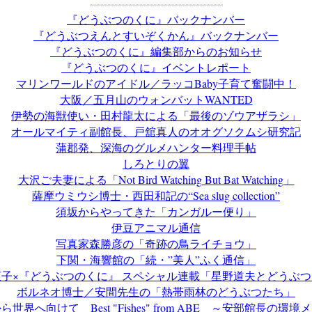
『どうぶつのくに』バックナンバー
『どうぶつえんとすいぞくかん』バックナンバー
『どうぶつのくに』編集部からのお知らせ
『どうぶつのくに』イベントレポート
マリンワールドのアイドル／ラッコBaby子育て奮闘中！
大阪／五月山のウォンバットWANTED
伊勢の海獣使い・田村龍太による「最後のゾウアザラシ」
オールマイティ副館長、戸舘真人のオオグソクムシ研究記
蒲郡発、深海のグルメハンター料理手帖
しろとりの翼
大沢ご夫妻による「Not Bird Watching But Bat Watching」
薩摩ウミウシ博士・西田和記の“Sea slug collection”
須坂からやってきた「カンガルー便り」
伊豆アニマル通信
写真家森勝彦の「奇跡の鳥ライチョウ」
下関・海響館の「続・”美人”ふく通信」
子×『どうぶつのくに』 スペシャル連載「星野道夫とどうぶ
ボルネオ博士／安間先生の「熱帯雨林のどうぶつたち」
世界へ向けて Best "Fishes" from ABE ～安部館長の環