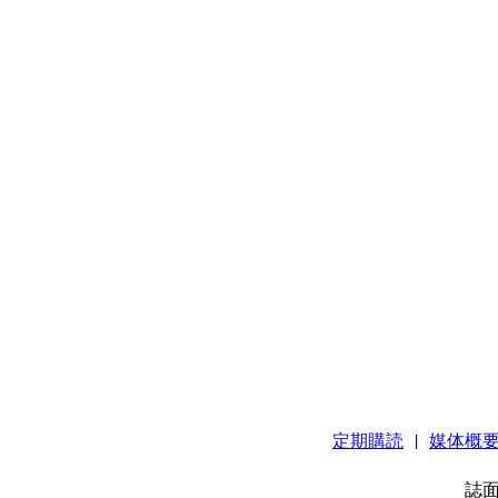
定期購読
|
媒体概
誌