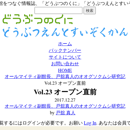
館をつなぐ情報誌、「どうぶつのくに」「どうぶつえんとすいぞ
ホーム
バックナンバー
サイトについて
お問い合わせ
HOME
オールマイティ副館長、戸舘真人のオオグソクムシ研究記
Vol.23 オープン直前
Vol.23 オープン直前
2017.12.27
オールマイティ副館長、戸舘真人のオオグソクムシ研究記
by
戸舘 真人
覧するにはログインが必要です。お願い
Log In
. あなたは会員で