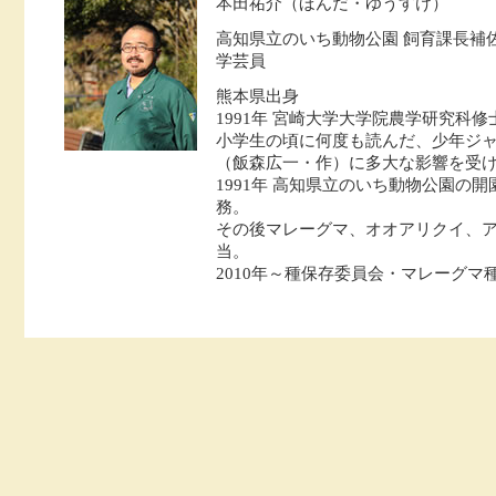
本田祐介（ほんだ・ゆうすけ）
高知県立のいち動物公園 飼育課長補
学芸員
熊本県出身
1991年 宮崎大学大学院農学研究科修
小学生の頃に何度も読んだ、少年ジ
（飯森広一・作）に多大な影響を受
1991年 高知県立のいち動物公園の
務。
その後マレーグマ、オオアリクイ、
当。
2010年～種保存委員会・マレーグマ