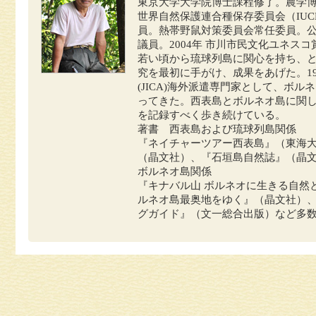
東京大学大学院博士課程修了。農学
世界自然保護連合種保存委員会（IUC
員。熱帯野鼠対策委員会常任委員。
議員。2004年 市川市民文化ユネスコ
若い頃から琉球列島に関心を持ち、
究を最初に手がけ、成果をあげた。1
(JICA)海外派遣専門家として、ボ
ってきた。西表島とボルネオ島に関
を記録すべく歩き続けている。
著書 西表島および琉球列島関係
『ネイチャーツアー西表島』（東海
（晶文社）、『石垣島自然誌』（晶
ボルネオ島関係
『キナバル山 ボルネオに生きる自然
ルネオ島最奥地をゆく』（晶文社）、
グガイド』（文一総合出版）など多